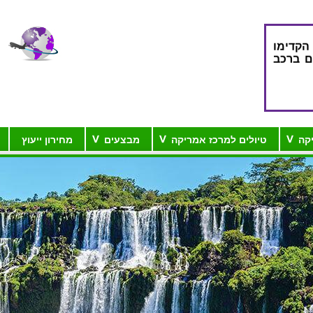
הקדימו
ם ברכב
ינה 10 לילות במחיר
ם לינה
יקה
טיולים למרכז אמריקה
מבצעים
מחירון ייעוץ
טמלה,
ית או
ביקור