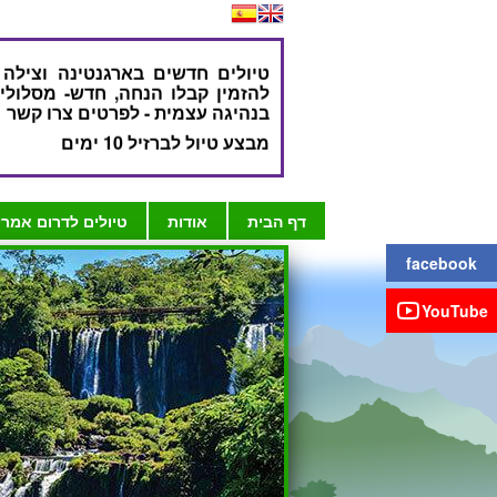
טיולים חדשים בארגנטינה וצילה 
להזמין קבלו הנחה, חדש- מסלולי
בנהיגה עצמית - לפרטים צרו קשר
מבצע טיול לברזיל 10 ימים
מבצע טיול לארגנט
מיוחד לפרטים צרו קשר
מבצע טיול לפרו 7 ימים
מבצע מיוחד אקוודור גלפגוס ע
במלונות באיים
דף הבית
אודות
טיולים לדרום אמר
טיולים חדשים למקסיקו וגוא
מסלולים בשילוב נהיגה עצמ
f
acebook
באוטובוסים הקדימו להרשם
טיולים לפנמה לנוסע העצמאי כולל 
YouTube
שבטים מקומיים ומסלולי הליכה