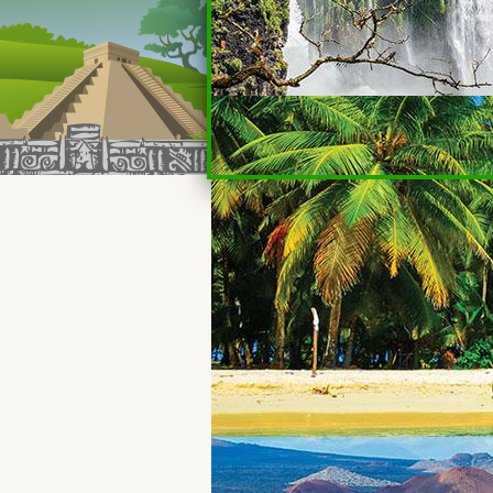
צרו איתנו קשר
שם מלא:*
טלפון:*
אימייל:*