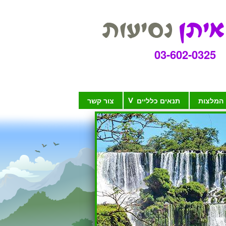
03-602-0325
המלצות
תנאים כלליים
צור קשר